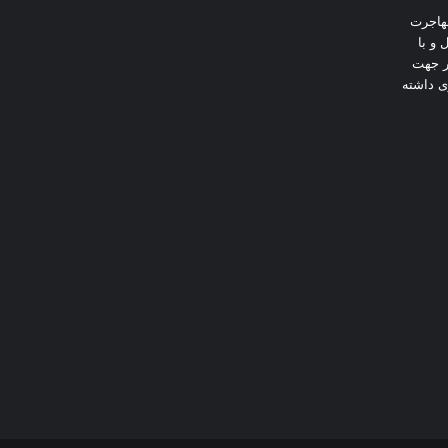
هاجرت
 و با
در جهت
ی داشته