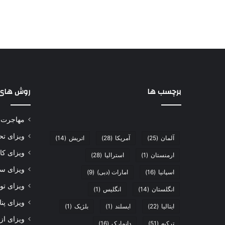
برچسب ها
روش های
مهاجرت
ویزای ت
آلمان
(25)
آمریکا
(28)
اتریش
(14)
ویزای ک
ارمنستان
(1)
استرالیا
(28)
ویزای سر
اسپانیا
(16)
امارات (دبی)
(9)
ویزای تو
انگلستان
(14)
انگلیس
(1)
ویزای پن
ایتالیا
(22)
ایسلند
(1)
بلژیک
(1)
ویزای از
ترکیه
(51)
دانمارک
(16)