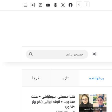
X
فیس بوک
‫پین‌ترست
یوتیوب
اینستاگرام
سایدبار
نوشته تصادفی
نوشته تصادفی
جستجو
برای
پرخواننده
تازه
نظرها
هلیا حسینی، بیوگرافی + علت
مهاجرت + نابغه ایرانی (نفر برتر
کنکور)