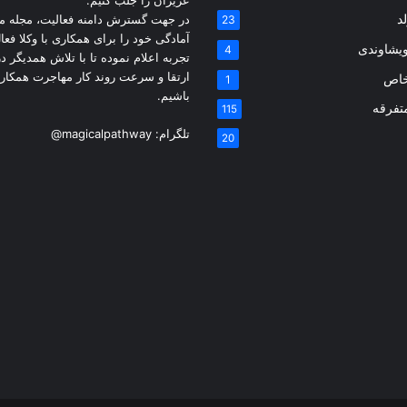
عزیزان را جلب کنیم.
د
در جهت گسترش دامنه فعالیت، مجله م
23
آمادگی خود را برای همکاری با وکلا فعال
یشاوندی
4
تجربه اعلام نموده تا با تلاش همدیگر 
ارتقا و سرعت روند کار مهاجرت همکار
خاص
1
باشیم.
تفرقه
115
تلگرام:
@magicalpathway
20