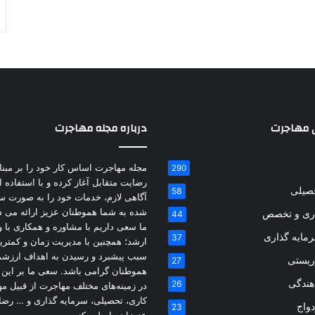
 مهاجرت
درباره مجله مهاجرت
مجله مهاجرت اساس کار خود را بر مبنای
290
رضایت متقابل آغاز کرده و با استفاده ا
حصیلی
58
آگاهی لازم، خدمات خود را به صورت س
شده به شما هموطنان عزیز ارائه می د
اری و تخصص
44
ما سعی داریم با مشاوره و همکاری با و
مایه گذاری
37
ارشد؛ همچنین با مدیریت زمان و کمتری
سبب پیشبرد و رسیدن به اهداف ارزشم
ریستی
27
هموطنان گرامی باشد. سعی ما بر این
اهندگی
26
در زمینه‌های مختلف مهاجرت از قبیل م
کاری، تحصیلی، سرمایه گذاری و … رض
دواج
23