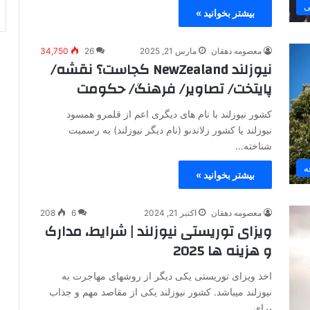
ی
بیشتر بخوانید »
معصومه دهقان
مارس 21, 2025
26
34,750
نیوزلند NewZealand کجاست؟ نقشه/
پایتخت/ تصاویر/ فرهنگ/ حکومت
کشور نیوزلند با نام های دیگری اعم از قلمرو همسود
نیوزلند یا کشور زلاندنو (نام دیگر نیوزلند) به رسمیت
شناخته…
ه
بیشتر بخوانید »
معصومه دهقان
اکتبر 21, 2024
6
208
ویزای توریستی نیوزلند | شرایط، مدارک
و هزینه ها 2025
اخذ ویزای توریستی یکی دیگر از روشهای مهاجرت به
نیوزلند میباشد. کشور نیوزلند یکی از مقاصد مهم و جذاب
برای…