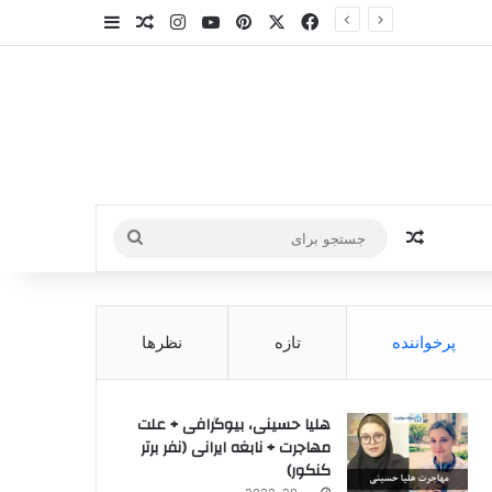
X
فیس بوک
‫پین‌ترست
یوتیوب
اینستاگرام
سایدبار
نوشته تصادفی
نوشته تصادفی
جستجو
برای
پرخواننده
تازه
نظرها
هلیا حسینی، بیوگرافی + علت
مهاجرت + نابغه ایرانی (نفر برتر
کنکور)