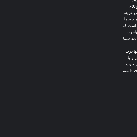
کلای
ن هزینه
ند شما
 است که
هاجرت
ایت شما
هاجرت
 و با
در جهت
ی داشته