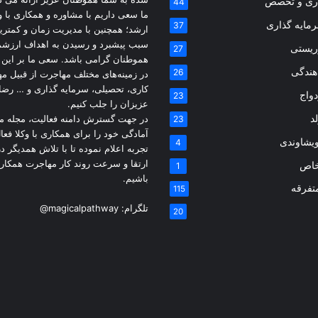
اری و تخصص
44
ما سعی داریم با مشاوره و همکاری با و
مایه گذاری
37
ارشد؛ همچنین با مدیریت زمان و کمتری
سبب پیشبرد و رسیدن به اهداف ارزشم
ریستی
27
هموطنان گرامی باشد. سعی ما بر این
اهندگی
26
در زمینه‌های مختلف مهاجرت از قبیل م
کاری، تحصیلی، سرمایه گذاری و … رض
دواج
23
عزیزان را جلب کنیم.
د
در جهت گسترش دامنه فعالیت، مجله م
23
آمادگی خود را برای همکاری با وکلا فعال
یشاوندی
4
تجربه اعلام نموده تا با تلاش همدیگر 
ارتقا و سرعت روند کار مهاجرت همکار
خاص
1
باشیم.
تفرقه
115
تلگرام:
@magicalpathway
20