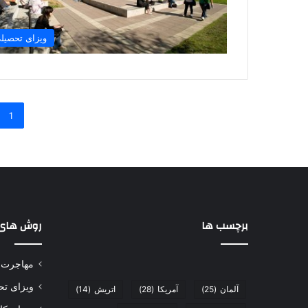
ویزای تحصیل
1
برچسب ها
روش های
مهاجرت
ویزای ت
آلمان
(25)
آمریکا
(28)
اتریش
(14)