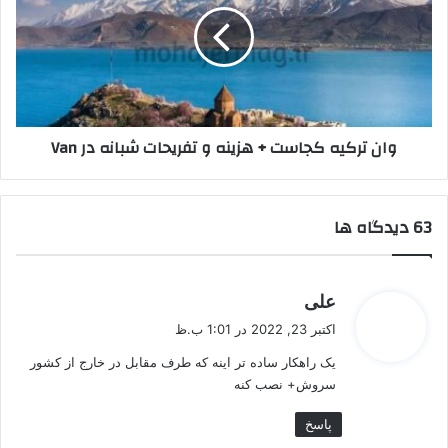
+
هزینه
و
تفریحات
شبانه
در
وان ترکیه کجاست + هزینه و تفریحات شبانه در Van
Van
‫63 دیدگاه ها
گ
علی
ف
اکتبر 23, 2022 در 1:01 ب.ظ
ت
یک راهکار ساده تر اینه که طرف مقابل در خارج از کشور
:
سروش+ نصب کنه
پاسخ