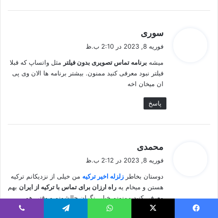
گ
سوری
ف
فوریه 8, 2023 در 2:10 ب.ظ
ت
میشه
برنامه تماس تصویری بدون فیلتر
مثل واتساپ که قبلا
:
فیلتر نبود معرفی کنید ممنون. بیشتر برنامه ها الان وی پی
ان میخان اخه
پاسخ
گ
محمدی
ف
فوریه 8, 2023 در 2:12 ب.ظ
ت
دوستان بخاطر
زلزله اخیر ترکیه
من خیلی از نزدیکانم ترکیه
:
هستن و میخام یه
راه ارزان برای تماس با ترکیه از ایران
بهم
معرفی کنید ممنونم خیلی نگران حالشونم و وقتی هم
تماس میگیرم نگران هزینه تماسم هستم!!
یس بوک
X
واتس آپ
تلگرام
وایبر