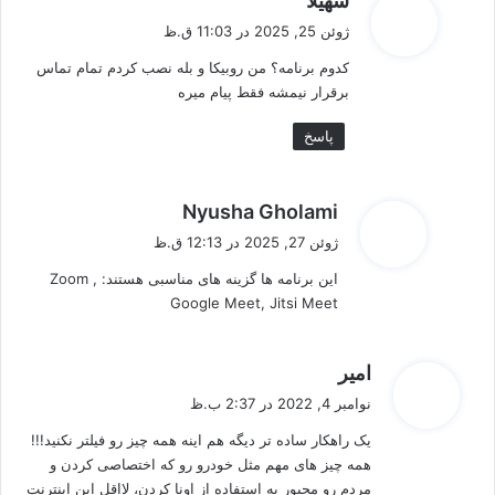
سهیلا
ف
ژوئن 25, 2025 در 11:03 ق.ظ
ت
کدوم برنامه؟ من روبیکا و بله نصب کردم تمام تماس
:
برقرار نیمشه فقط پیام میره
پاسخ
گ
Nyusha Gholami
ف
ژوئن 27, 2025 در 12:13 ق.ظ
ت
این برنامه ها گزینه های مناسبی هستند: Zoom ,
:
Google Meet, Jitsi Meet
گ
امیر
ف
نوامبر 4, 2022 در 2:37 ب.ظ
ت
یک راهکار ساده تر دیگه هم اینه همه چیز رو فیلتر نکنید!!!
:
همه چیز های مهم مثل خودرو رو که اختصاصی کردن و
مردم رو مجبور به استفاده از اونا کردن، لااقل این اینترنت