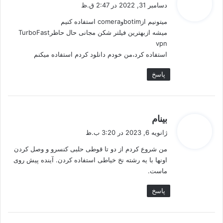
ف
دسامبر 31, 2022 در 2:47 ق.ظ
ت
میتونیم ازbotimوcomera استفاده کنیم
:
میشه ازبهترین فیلتر شکن مجانی حال حاظرTurboFast
vpn
استفاده کرد،من خودم دانلود کردم استفاده میکنم
پاسخ
گ
بینام
ف
ژانویه 6, 2023 در 3:20 ب.ظ
ت
من شروع کردم از دو تا قوطی حلبی کنسرو و وصل کردن
:
اونها با یه رشته نخ خیاطی استفاده کردن. آینده پیش روی
ماست.
پاسخ