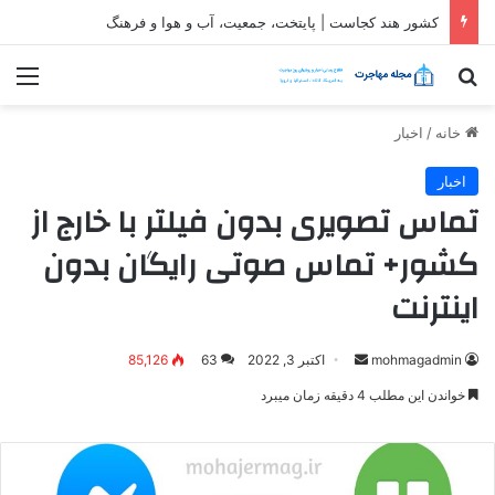
ثبت شرکت در قطر| شرایط و مراحل تاسیس شرکت در قطر
جستجو برای
منو
خانه
/
اخبار
اخبار
تماس تصویری بدون فیلتر با خارج از
کشور+ تماس صوتی رایگان بدون
اینترنت
ارسال
mohmagadmin
اکتبر 3, 2022
63
85,126
ایمیل
خواندن این مطلب 4 دقیقه زمان میبرد