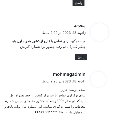
پاسخ
گ
محدثه
ف
ژانویه 18, 2023 در 2:22 ب.ظ
ت
میشه بگین برای
تماس با خارج از کشور همراه اول
باید
:
چیکار کنیم؟ یادم رفت چطور بود شماره گیریش
پاسخ
گ
mohmagadmin
ف
ژانویه 18, 2023 در 2:25 ب.ظ
ت
سلام دوست عزیز
:
برای برقراری تماس با خارج از کشور از خط همراه اول
باید کد دو صفر “00” و بعد کد کشور مقصد و سپس شماره
مخاطب را شماره گیری نمایید. این شماره می تواند ثابت و
یا موبایل باشد. مثلا *****0098021