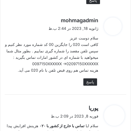
پاسخ
گ
mohmagadmin
ف
ژانویه 18, 2023 در 2:44 ب.ظ
ت
سلام دوست عزیز
:
کافی است 020 را جایگزین 00 کد شماره مورد نظر کنیم و
سپس تلفن مقصد را شماره گیری نماییم . بطور مثال شما
میخواهید با شماره ای در کشور امارات تماس بگیرید :
0097150XXXXXX ->02097150XXXXXX
هزینه تماس هم روی قبض تلفن با نام 020 می آید.
پاسخ
گ
پوریا
ف
فوریه 8, 2023 در 2:09 ب.ظ
ت
سلام ایا
تماس با خارج از کشور با ۰۲۰
هزینش افزایش پیدا
: