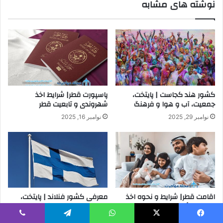
نوشته های مشابه
کشور هند کجاست | پایتخت،
پاسپورت قطر| شرایط اخذ
جمعیت، آب و هوا و فرهنگ
شهروندی و تابعیت قطر
نوامبر 29, 2025
نوامبر 16, 2025
اقامت قطر| شرایط و نحوه اخذ
معرفی کشور فنلاند | پایتخت،
اقامت دائم در سال 2025
پرچم، دولت و فرهنگ مردم
نوامبر 16, 2025
نوامبر 15, 2025
یس بوک
X
واتس آپ
تلگرام
وایبر