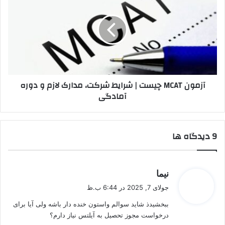
چیست
|
شرایط
شرکت،
مدارک
لازم
و
آزمون MCAT چیست | شرایط شرکت، مدارک لازم و دوره
دوره
آمادگی
آمادگی
‫9 دیدگاه ها
گ
نیما
ف
جولای 7, 2025 در 6:44 ب.ظ
ت
ببخشیدذ شاید سوالم واستون خنده دار باشه ولی آیا برای
:
درخواست مجوز تحصیل به آیلتس نیاز دارم؟