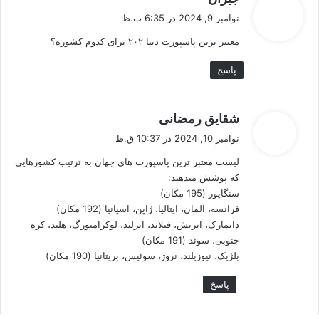
ف
نوامبر 9, 2024 در 6:35 ب.ظ
ت
معتبر ترین پاسپورت دنیا ۲۰۲ برای کدوم کشوره؟
:
پاسخ
گ
شقایق رمضانی
ف
نوامبر 10, 2024 در 10:37 ق.ظ
ت
لیست معتبر ترین پاسپورت های جهان به ترتیب کشورهایی
:
که پوشش میدهند:
سنگاپور (195 مکان)
فرانسه، آلمان، ایتالیا، ژاپن، اسپانیا (192 مکان)
دانمارک، اتریش، فنلاند، ایرلند، لوکزامبورگ، هلند، کره
جنوبی، سوئد (191 مکان)
بلژیک، نیوزیلند، نروژ، سوئیس، بریتانیا (190 مکان)
پاسخ