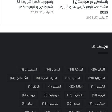
پناهندگی در مجارستان |
پاسپورت قطر| شرایط اخذ
مشکلات، انواع کیس ها و شرایط
شهروندی و تابعیت قطر
2025
نوامبر 16, 2025
نوامبر 17, 2025
برچسب ها
آلمان
(25)
آمریکا
(28)
اتریش
(14)
ارمنستان
(1)
استرالیا
(28)
اسپانیا
(16)
امارات (دبی)
(9)
انگلستان
(14)
انگلیس
(1)
ایتالیا
(22)
ایسلند
(1)
بلژیک
(1)
ترکیه
(51)
دانمارک
(16)
دومینیکا
(8)
روسیه
(4)
سنگاپور
(11)
سوئد
(20)
سوئیس
(13)
عمان
(7)
فرانسه
(14)
فنلاند
(15)
قبرس
(12)
قطر
(10)