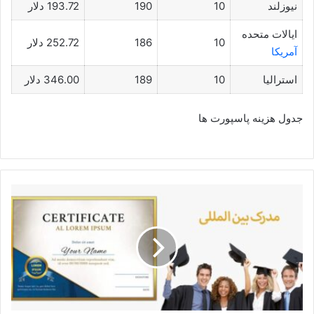
نیوزلند
10
190
193.72 دلار
ایالات متحده
10
186
252.72 دلار
آمریکا
استرالیا
10
189
346.00 دلار
جدول هزینه پاسپورت ها
بهترین
مدرک
بین
المللی
برای
مهاجرت
+
فنی
حرفه