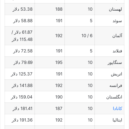
لهستان
10
188
53.38 دلار
سوئد
5
191
58.88 دلار
61.87 دلار /
آلمان
6 / 10
192
115.48 دلار
فنلاند
5
191
72.58 دلار
سنگاپور
10
195
79.69 دلار
اتریش
10
191
125.37 دلار
فرانسه
10
192
141.88 دلار
انگلستان
10
190
159.04 دلار
کانادا
10
187
181.41 دلار
ایتالیا
10
192
191.36 دلار