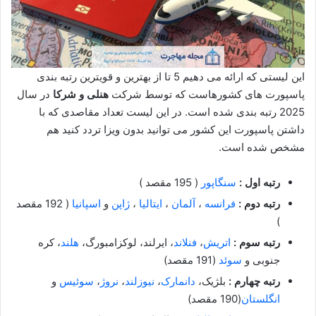
این لیستی که ارائه می دهیم 5 تا از بهترین و قویترین رتبه بندی
پاسپورت های کشورهاست که توسط شرکت
هنلی و شرکا
در سال
2025 رتبه بندی شده است. در این لیست تعداد مقاصدی که با
داشتن پاسپورت این کشور می توانید بدون ویزا تردد کنید هم
مشخص شده است.
رتبه اول :
سنگاپور
( 195 مقصد )
رتبه دوم :
فرانسه
،
آلمان
،
ایتالیا
،
ژاپن
و
اسپانیا
( 192 مقصد
)
رتبه سوم :
اتریش
،
فنلاند
، ایرلند، لوکزامبورگ،
هلند
، کره
جنوبی و
سوئد
(191 مقصد)
رتبه چهارم :
بلژیک،
دانمارک
،
نیوزلند
،
نروژ
،
سوئیس
و
انگلستان
(190 مقصد)