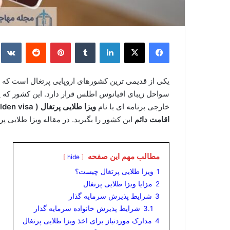
فیس بوک
X
لینکدین
‫تامبلر
‫پین‌ترست
‫رددیت
e
یکی از قدیمی ترین کشورهای اروپایی پرتغال است که 
سواحل زیبای اقیانوس اطلس قرار دارد. این کشور که 
خارجی برنامه ای با نام
ویزا طلایی پرتغال (‌ Portugal golden visa )‌
اقامت دائم
این کشور را بگیرید. در مقاله ویزا طلایی پ
مطالب مهم این صفحه
hide
1
ویزا طلایی پرتغال چیست؟
2
مزایا ویزا طلایی پرتغال
3
شرایط پذیرش سرمایه گذار
3.1
شرایط پذیرش خانواده سرمایه گذار
4
مدارک موردنیاز برای اخذ ویزا طلایی پرتغال