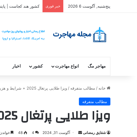
پنج‌شنبه, آگوست 6 2026
خبر فوری
کشور هند کجاست | پایت
مهاجر مگ
انواع مهاجرت
کشور
اخبار
خانه
/
مطالب متفرقه
/
ویزا طلایی پرتغال 2025 + شرایط و هزینه [اخذ اقامت]
مطالب متفرقه
ویزا طلایی پرتغال 2025 + شرایط و هزینه [اخذ اقامت]
ارسال
شقایق رمضانی
آگوست 31, 2024
4
48
خواندن این مط