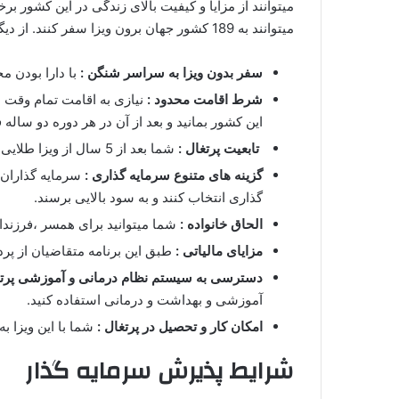
میتوانند از مزایا و کیفیت بالای زندگی در این کشور ب
میتوانند به 189 کشور جهان برون ویزا سفر کنند. از دیگر مزایا این ویزا میتوان به موارد زیر اشاره کرد :
سفر بدون ویزا به سراسر شنگن :
با دارا بودن 
شرط اقامت محدود :
این کشور بمانید و بعد از آن در هر دوره دو ساله فقط 14 روز اقامت داشته
تابعیت پرتغال :
شما بعد از 5 سال از ویزا طلایی خود میتوانید برای تابعیت و پاسپورت پرتغالی درخواست دهید .
گزینه های متنوع سرمایه گذاری :
سرمایه گذاران ب
گذاری انتخاب کنند و به سود بالایی برسند.
الحاق خانواده :
شما میتوانید برای همسر ،‌فرزند
مزایای مالیاتی :
طبق این برنامه متقاضیان از پرداخت مالیات بر درآم
دسترسی به سیستم نظام درمانی و آموزشی پرتغ
آموزشی و بهداشت و درمانی استفاده کنید.
امکان کار و تحصیل در پرتغال :‌
شما با این ویزا ب
شرایط پذیرش سرمایه گذار