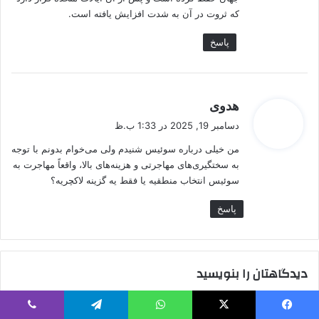
که ثروت در آن به شدت افزایش یافته است.
پاسخ
گ
هدوی
ف
دسامبر 19, 2025 در 1:33 ب.ظ
ت
من خیلی درباره سوئیس شنیدم ولی می‌خوام بدونم با توجه
:
به سختگیری‌های مهاجرتی و هزینه‌های بالا، واقعاً مهاجرت به
سوئیس انتخاب منطقیه یا فقط یه گزینه لاکچریه؟
پاسخ
دیدگاهتان را بنویسید
نشانی ایمیل شما منتشر نخواهد شد.
بخش‌های موردنیاز علامت‌گذاری
یس بوک
X
واتس آپ
تلگرام
وایبر