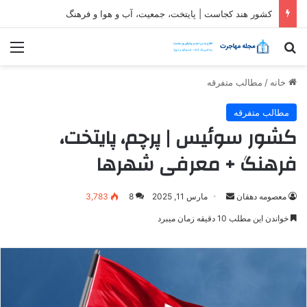
ثبت شرکت در قطر| شرایط و مراحل تاسیس شرکت در قطر
جستجو برای
منو
خانه
/
مطالب متفرقه
مطالب متفرقه
کشور سوئیس | پرچم، پایتخت،
فرهنگ + معرفی شهرها
ارسال
معصومه دهقان
مارس 11, 2025
8
3,783
ایمیل
خواندن این مطلب 10 دقیقه زمان میبرد