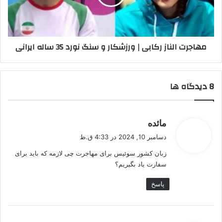
و
سنگ
نورد
35
مهاجرت الناز رکابی | ورزشکار و سنگ نورد 35 ساله ایرانی
ساله
ایرانی
‫8 دیدگاه ها
گ
مائده
ف
دسامبر 10, 2024 در 4:33 ق.ظ
ت
زبان کشور سوئیس برای مهاجرت چی لازمه که باید برای
:
سفارت یاد بگیریم؟
پاسخ