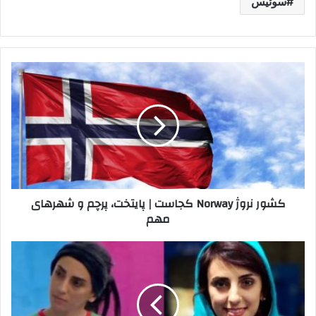
سوئیس
کشور
نروژ
Norway
کجاست
|
پایتخت،
پرچم
و
شهرهای
کشور نروژ Norway کجاست | پایتخت، پرچم و شهرهای
مهم
مهم
مهاجرت
الناز
رکابی
|
ورزشکار