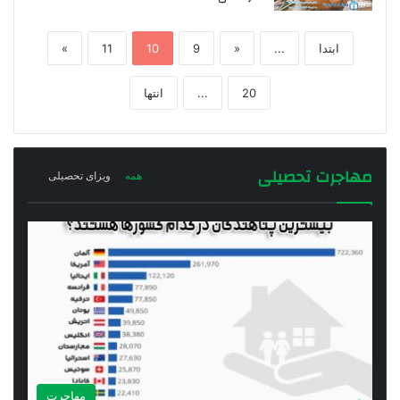
ابتدا
...
«
9
10
11
»
20
...
انتها
مهاجرت تحصیلی
همه
ویزای تحصیلی
مهاجرت