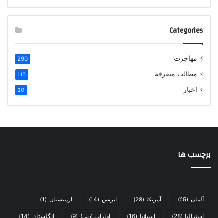
کنید
Categories
مهاجرت
290
مطالب متفرقه
115
اخبار
20
برچسب ها
آلمان
(25)
آمریکا
(28)
اتریش
(14)
ارمنستان
(1)
استرالیا
(28)
اسپانیا
(16)
امارات (دبی)
(9)
انگلستان
(14)