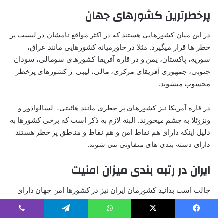
پرخطرترین کشورهای جهان
در این میان کشورهایی هستند که در اکثر مواقع نامشان در لیست پر
خطر ها قرار میگیرد. مثلا در خاورمیانه کشورهایی مانند عراق،
سوریه، پاکستان، یمن و در قاره آفریقا کشورهای سومالی، سودان
جنوبی، جمهوری آفریقای مرکزی، مالی، لیبی از کشورهای پرخطر
محسوب میشوند.
در قاره آمریکا نیز کشورهای پر خطری مانند هائیتی، السالوادور و
ونزوئلا به چشم میخورند. البته لازم به ذکر است که برخی کشورها به
دلیل اینکه دارای هم نقاط امن و هم نقاط و مناطق پر خطر هستند
دارای دسته بندی های متفاوتی می شوند.
ایران در رتبه بندی میزان امنیت
جالب است بدانید کشورمان ایران نیز در کشورها امن جهان دارای
رتبه میباشد. ایران نیز در کنار کشورهایی مانند برزیل، هند، اندونزی،
روسیه
،
ترکیه
، تونس، بحرین و قزاقستان در لیست کشورهای با
یس بوک
X
واتس آپ
تلگرام
وایبر