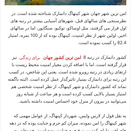
امن ترین شهر جهان شهر کپنهاگ دانمارک شناخته شده است. در
نظرسنجی های سالهای قبل، شهرهای آسیایی بیشتر در رتبه های
اول قرار می گرفتند، مثل اوساکو، توکیو، سنگاپور، اما در سالهای
اخیر، اولین شهر از نظر امنیت، کپنهاگ بوده که از 100 نمره، امتیاز
82.4 را کسب نموده است.
کشور دانمارک در رتبه ‌8
امن ترین کشور جهان
برای زندگی
نیز
قرار گرفته است، اما با اضافه کردن معیار امنیت محیط‌ زیست با
ارتقای زیادی در رتبه روبرو شده است. یعنی این شاخص، در کسب
این رتبه برای دانمارک بسیار تاثیرگذار عمل کرده است. البته ناگفته
نماند که کشور دانمارک و شهر کپنهاگ، از نظر امنیت شخصی هم
امتیاز بسیار بالایی کسب کرده است و هر ساعت از شبانه روز
می‌توانید در بیرون از منزل خود احساس امنیت داشته باشید.
به نقل قول از لارس وایس، شهردار کپنهاگ، از عوامل مهمی که
شهر کپنهاگ را امن نموده، میزان کم جرم و جنایت بوده که در دهه
های اخیر دارای کمترین نرخ جرم جنایت بوده است. همینطور به