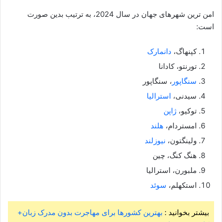
امن ترین شهرهای جهان در سال 2024، به ترتیب بدین صورت
است:
کپنهاگ،
دانمارک
تورنتو، کادانا
سنگاپور
، سنگاپور
سیدنی،
استرالیا
توکیو،
ژاپن
امستردام،
هلند
ولینگتون،
نیوزلند
هنگ کنگ، چین
ملبورن، استرالیا
استکهلم،
سوئد
بیشتر بخوانید :
بهترین کشورها برای مهاجرت بدون مدرک زبان+