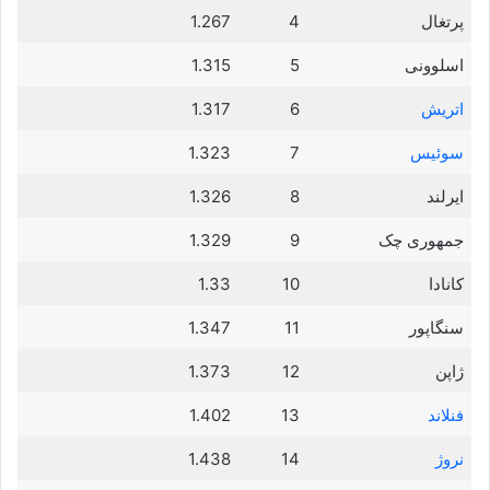
پرتغال
4
1.267
اسلوونی
5
1.315
اتریش
6
1.317
سوئیس
7
1.323
ایرلند
8
1.326
جمهوری چک
9
1.329
کانادا
10
1.33
سنگاپور
11
1.347
ژاپن
12
1.373
فنلاند
13
1.402
نروژ
14
1.438