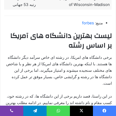
of Wisconsin-Madison
رتبه 53 جهانی
منبع:
forbes
لیست بهترین دانشگاه های آمریکا
بر اساس رشته
برخی دانشگاه های امریکا، در رشته ای خاص سرآمد دیگر دانشگاه
ها هستند. با اینکه بهترین دانشگاه های امریکا از هر نظر و با شاخص
های مختلف سنجیده میشوند و امتیاز میگیرند، اما برخی از این
دانشگاه ها در رشته و گرایشی خاص، بسیار موفق تر عمل کرده
است.
در این راستا، قصد داریم برخی از این دانشگاه ها، که در رشته خود،
کسب مقام و نام داشته اند را معرفی نماییم. در ادامه مطلب بهترین
دانشگاه ها از نظر ارائه برخی رشته ها، معرفی نموده ایم. با ما
همراه باشید.
یس بوک
X
واتس آپ
تلگرام
وایبر