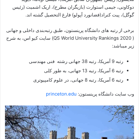
دوکاونی، جیمی استوارت (بازیگران مطرح)، اریک اشمیت (رئیس
گوگل)، پیت کنراد(فضانورد آپولو) فارغ التحصیل گشته اند.
برخی از رتبه های دانشگاه پرینستون، طبق رتبه‌بندی داخلی و جهانی
( QS World University Rankings 2020) سایت کیو اس، به شرح
زیر میباشد:
رتبه 9 آمریکا، رتبه 38 جهانی رشته فنی مهندسی
رتبه 6 آمریکا، رتبه 13 جهانی، به طور کلی
رتبه 6 آمریکا، رتبه 8 جهانی، در علوم کامپیوتری
وب سایت دانشگاه پرینستون:
princeton.edu