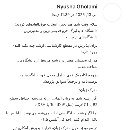
گ
Nyusha Gholami
ف
می 13, 2025 در 11:39 ق.ظ
ت
سلام وقت شما هم بخیر. انتخاب فوق‌العاده‌ای کردید؛
:
دانشگاه هایدلبرگ جزو قدیمی‌ترین و معتبرترین
دانشگاه‌های اروپاست.
برای پذیرش در مقطع کارشناسی ارشد چند نکته کلیدی
وجود داره:
مدرک تحصیلی معتبر در رشته مرتبط از دانشگاه‌های
شناخته‌شده.
رزومه آکادمیک قوی شامل معدل خوب، انگیزه‌نامه،
توصیه‌نامه و ترجیحاً سوابق پژوهشی.
مدرک زبان:
اگر رشته شما به زبان آلمانی ارائه می‌شه، حداقل سطح
B2 یا C1 لازمه (مثل TestDaF یا DSH).
اما اگر رشته به انگلیسی ارائه می‌شه، می‌تونید با آیلتس یا
تافل اقدام کنید. (حداقل آیلتس ۶.۵)
در مجموع، بدون مدرک زبان، فرایند پذیرش امکان‌پذیر