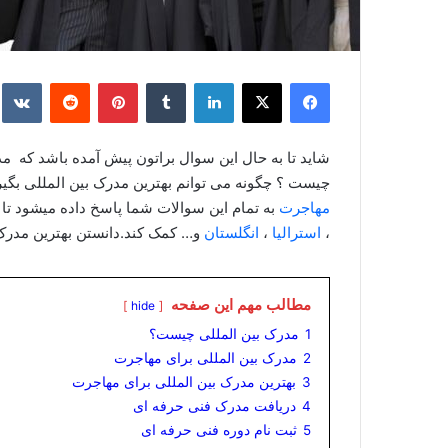
فیس بوک
X
لینکدین
‫تامبلر
‫پین‌ترست
‫رددیت
e
شاید تا به حال این سوال براتون پیش آمده باشد که 
چیست ؟ چگونه می توانم بهترین مدرک بین المللی بگ
مهاجرت
به تمام این سوالات شما پاسخ داده میشود تا
،
استرالیا
،
انگلستان
و… کمک کند.دانستن بهترین مدرک 
مطالب مهم این صفحه
hide
1
مدرک بین المللی چیست؟
2
مدرک بین المللی برای مهاجرت
3
بهترین مدرک بین المللی برای مهاجرت
4
دریافت مدرک فنی حرفه ای
5
ثبت نام دوره فنی حرفه ای