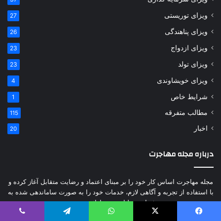
ویزای توریستی
27
ویزای پناهندگی
26
ویزای ازدواج
23
ویزای تولد
23
ویزای خویشاوندی
4
شرایط خاص
1
مطالب متفرقه
115
اخبار
20
درباره مجله مهاجرت
مجله مهاجرت اساس کار خود را بر مبنای اعتماد و رضایت متقابل آغاز کرده و
با استفاده از تجربه و آگاهی لازم، خدمات خود را به صورت ساماندهی شده به
شما هموطنان عزیز ارائه می دهد.
ما سعی داریم با مشاوره و همکاری با وکلای ارشد؛ همچنین با مدیریت زمان و
یس بوک
X
واتس آپ
تلگرام
وایبر