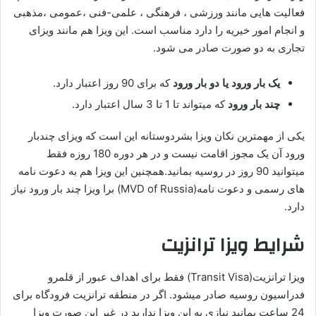
فعالیت هایی مانند ورزشی ، فرهنگی ، علمی-فنی ،‌عمومی ،‌مذهبی
و انجام امور خیریه را دارد مناسب است. این ویزا هم مانند ویزای
تجاری به دو صورت صادر می شود.
یک بار ورود یا دو بار ورود
که برای 90 روز اعتبار دارد.
چند بار ورود
که میتواند تا 1 تا 3 سال اعتبار دارد.
یکی از مهمترین نکان ویزا بشردوستانه این است که ویزای چندبار
ورود آن یک مجوز اقامت نیست و در هر دوره 180 روزه فقط
میتوانید 90 روز در روسیه بمانید.همچنین این ویزا هم به دعوت نامه
های رسمی و دعوت نامه(MVD of Russia) برا ویزا چند بار ورود نیاز
دارد.
شرایط ویزا ترانزیت
ویزا ترانزیت(Transit Visa) فقط برای اهداف عبور از قلمرو
فدراسیون روسیه صادر میشود. اگر در منطقه ترانزیت فرودگاه برای
24 ساعت بمانید نیازی به این ویزا ندارید در غیر این صورت ویزا