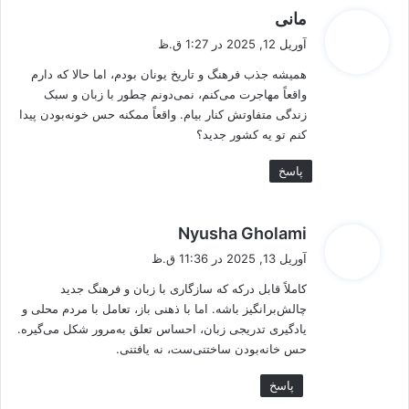
گ
مانی
ف
آوریل 12, 2025 در 1:27 ق.ظ
ت
همیشه جذب فرهنگ و تاریخ یونان بودم، اما حالا که دارم
:
واقعاً مهاجرت می‌کنم، نمی‌دونم چطور با زبان و سبک
زندگی متفاوتش کنار بیام. واقعاً ممکنه حس خونه‌بودن پیدا
کنم تو یه کشور جدید؟
پاسخ
گ
Nyusha Gholami
ف
آوریل 13, 2025 در 11:36 ق.ظ
ت
کاملاً قابل درکه که سازگاری با زبان و فرهنگ جدید
:
چالش‌برانگیز باشه. اما با ذهنی باز، تعامل با مردم محلی و
یادگیری تدریجی زبان، احساس تعلق به‌مرور شکل می‌گیره.
حس خانه‌بودن ساختنی‌ست، نه یافتنی.
پاسخ