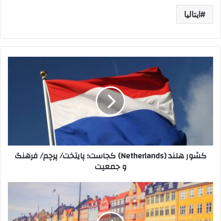
ایتالیا
کشور
هلند
(Netherlands)
کجاست؛
پایتخت/
پرچم/
فرهنگ
و
جمعیت
کشور هلند (Netherlands) کجاست؛ پایتخت/ پرچم/ فرهنگ
و جمعیت
ویزای
توریستی
دانمارک
|