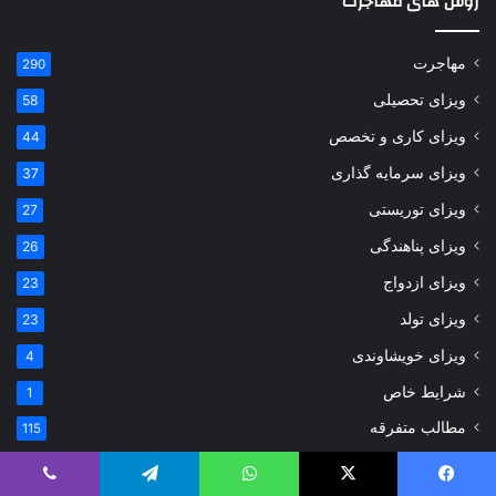
روش های مهاجرت
مهاجرت
290
ویزای تحصیلی
58
ویزای کاری و تخصص
44
ویزای سرمایه گذاری
37
ویزای توریستی
27
ویزای پناهندگی
26
ویزای ازدواج
23
ویزای تولد
23
ویزای خویشاوندی
4
شرایط خاص
1
مطالب متفرقه
115
اخبار
20
یس بوک
X
واتس آپ
تلگرام
وایبر