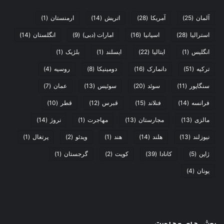
آلمان
(25)
آمریکا
(28)
اتریش
(14)
ارمنستان
(1)
استرالیا
(28)
اسپانیا
(16)
امارات (دبی)
(9)
انگلستان
(14)
انگلیس
(1)
ایتالیا
(22)
ایسلند
(1)
بلژیک
(1)
ترکیه
(51)
دانمارک
(16)
دومینیکا
(8)
روسیه
(4)
سنگاپور
(11)
سوئد
(20)
سوئیس
(13)
عمان
(7)
فرانسه
(14)
فنلاند
(15)
قبرس
(12)
قطر
(10)
مالزی
(13)
مجارستان
(13)
مهاجرت
(1)
نروژ
(14)
نیوزلند
(13)
هلند
(14)
هند
(1)
ویدئو
(2)
پرتغال
(1)
ژاپن
(5)
کانادا
(39)
کویت
(2)
گرجستان
(1)
یونان
(4)