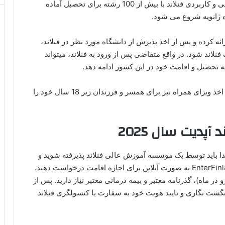
هیچگونه محدودیت سنی وجود ندارد. دانشگاه های علمی و کاربردی فنلاند با بیش از 100 رشته برای تحصیل آماده
ه ژانویه شروع می شود.
ه کرده و پس از اخذ پذیرش از دانشگاه مورد نظر در فنلاند،
اند وارد خاک فنلاند شود. در واقع متقاضی پس از ورود به فنلاند، میتواند
به تحصیل و اقامت خود در این کشور ادامه دهد.
لازم به ذکر است که،متقاضیان تحصیل در فنلاند امکان اخذ ویزای همراه نیز برای همسر و فرزندان زیر 18 سال خود را
پدیت سال 2025
یافت ویزای دانشجویی فنلاند در سال ۲۰۲۵، ابتدا باید توسط یک موسسه آموزش عالی فنلاند پذیرفته شوید و
محل تحصیل خود را مشخص کنید. سپس از طریق EnterFinland به صورت آنلاین برای اجازه اقامت درخواست دهید.
ه پذیرش، مدرک تمکن مالی کافی (تقریباً ۵۶۰ یورو در ماه)، گذرنامه معتبر و بیمه درمانی معتبر نیاز دارید. پس از
گشت نگاری و تایید هویت خود به سفارت یا کنسولگری فنلاند