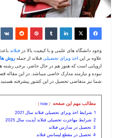
فیس بوک
X
لینکدین
‫تامبلر
‫پین‌ترست
‫رددیت
e
وجود دانشگاه های علمی و با کیفیت بالا در
فنلاند
باعث 
علاوه بر این
اخذ ویزای تحصیلی
فنلاند از جمله
روش های
اروپایی است که هنوز هم در حال حاضر، برخی رشته ها 
نبوده و نیازمند مدارک خاصی میباشد. در این مقاله قص
شما نیز متقاضی تحصیل در این کشور پیشرفته هستید.ای
مطالب مهم این صفحه
hide
1
شرایط اخذ ویزای تحصیلی فنلاند سال 2021
2
شرایط مهاجرت تحصیلی فنلاند آپدیت سال 2025
3
تحصیل در مدارس فنلاند
4
تحصیل در مقطع لیسانس فنلاند