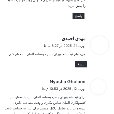
خیر ما پیشنهاد میکنیم از طریق قانونی روند مهاجرت خود
:
را پیش ببرید
پاسخ
گ
مهدی احمدی
ف
آوریل 11, 2025 در 8:27 ب.ظ
ت
می‌خوام ثبت نام ویزای بشر دوستانه آلمان ثبت نام کنم
:
پاسخ
گ
Nyusha Gholami
ف
آوریل 12, 2025 در 10:53 ق.ظ
ت
برای ثبت‌نام ویزای بشردوستانه آلمان، باید با سفارت یا
:
کنسولگری آلمان تماس بگیری و وقت مصاحبه بگیری.
پرونده‌ات باید شامل دلایل مستند برای نیاز به حمایت باشد
(مثلاً خطر جانی، جنگ، شکنجه). حتما با یک وکیل مهاجرت