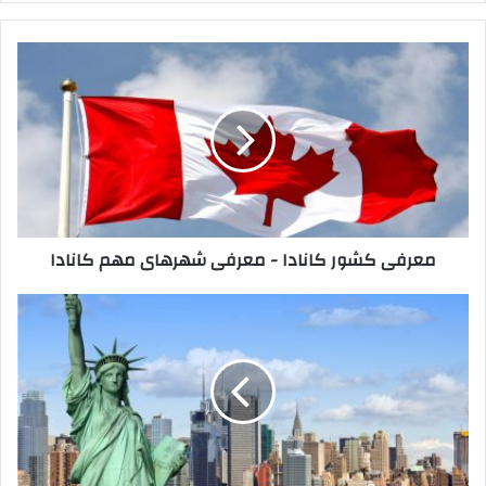
معرفی
کشور
کانادا
-
معرفی
شهرهای
مهم
کانادا
معرفی کشور کانادا - معرفی شهرهای مهم کانادا
کشور
آمریکا
+
همه
چیز
درباره ایالات
متحده امریکا