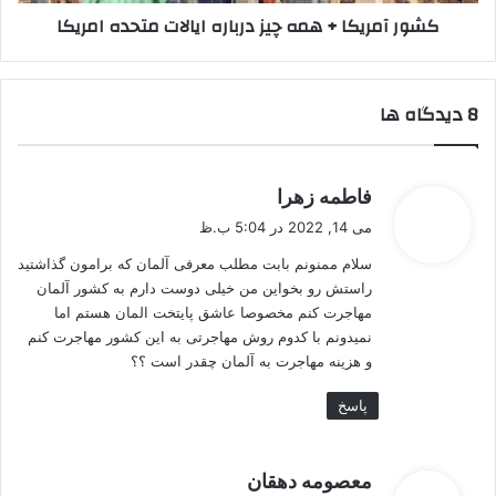
کشور آمریکا + همه چیز درباره ایالات متحده امریکا
‫8 دیدگاه ها
گ
فاطمه زهرا
ف
می 14, 2022 در 5:04 ب.ظ
ت
سلام ممنونم بابت مطلب معرفی آلمان که برامون گذاشتید
:
راستش رو بخواین من خیلی دوست دارم به کشور آلمان
مهاجرت کنم مخصوصا عاشق پایتخت المان هستم اما
نمیدونم با کدوم روش مهاجرتی به این کشور مهاجرت کنم
و هزینه مهاجرت به آلمان چقدر است ؟؟
پاسخ
گ
معصومه دهقان