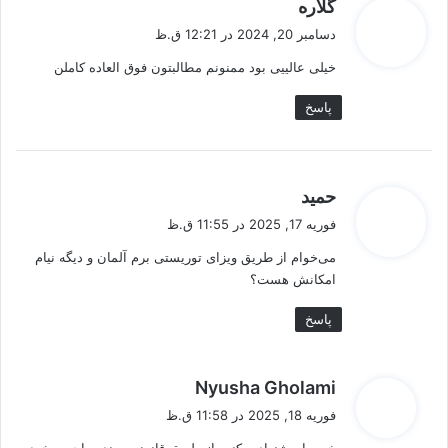
گ
گلاره
ف
دسامبر 20, 2024 در 12:21 ق.ظ
ت
خیلی عالییی بود ممنونم مطالبتون فوق العاده کاملن
:
پاسخ
گ
حمید
ف
فوریه 17, 2025 در 11:55 ق.ظ
ت
می‌خوام از طریق ویزای توریستی برم آلمان و دیگه نیام
:
امکانش هست؟
پاسخ
گ
Nyusha Gholami
ف
فوریه 18, 2025 در 11:58 ق.ظ
ت