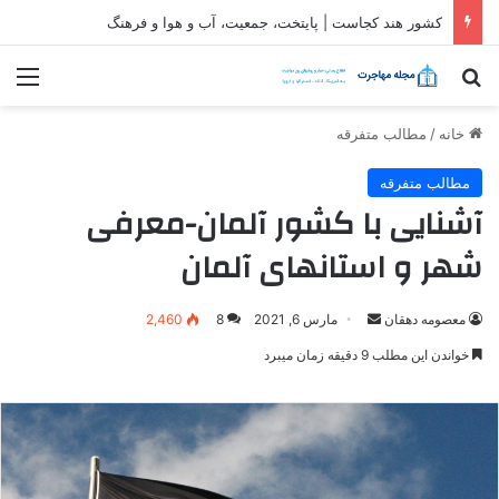
کشور هند کجاست | پایتخت، جمعیت، آب و هوا و فرهنگ
جستجو برای
منو
خانه
/
مطالب متفرقه
مطالب متفرقه
آشنایی با کشور آلمان-معرفی
شهر و استانهای آلمان
ارسال
معصومه دهقان
مارس 6, 2021
8
2,460
ایمیل
خواندن این مطلب 9 دقیقه زمان میبرد