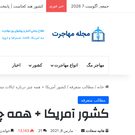
جمعه, آگوست 7 2026
خبر فوری
کشور هند کجاست | پایتخت
مهاجر مگ
انواع مهاجرت
کشور
اخبار
خانه
/
مطالب متفرقه
/
کشور آمریکا + همه چیز درباره ایالات متح
مطالب متفرقه
کشور آمریکا + همه چیز
ارسال
هانیه سعادت
مارس 8, 2021
21
13,163
خواندن این مطل