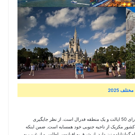
لف 2025
ایالات متحده آمریکا کشوری است در قاره آمریکا که دارای 50 ایالت و یک منطقه فدرال است. از نظر جایگیری
شور مکزیک از ناحیه جنوبی خود همسایه است. ضمن اینکه
 گوانتانامو نیز دارد. از شرق به اقیانوس اطلس و از غرب به