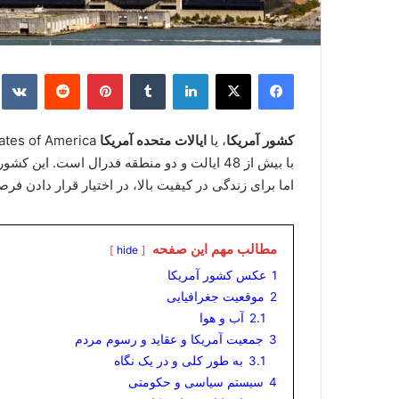
فیس بوک
X
لینکدین
‫تامبلر
‫پین‌ترست
‫رددیت
e
کشور آمریکا
، یا
ایالات متحده آمریکا
با بیش از 48 ایالت و دو منطقه فدرال است. ا
اما برای زندگی در کیفیت بالا، در اختیار قرار دادن 
مطالب مهم این صفحه
hide
1
عکس کشور آمریکا
2
موقعیت جغرافیایی
2.1
آب و هوا
3
جمعیت آمریکا و عقاید و رسوم مردم
3.1
به طور کلی و در یک نگاه
4
سیستم سیاسی و حکومتی