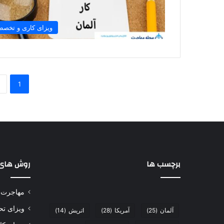
ویزای کاری و تخص
1
برچسب ها
روش های
مهاجرت
ویزای ت
آلمان
(25)
آمریکا
(28)
اتریش
(14)