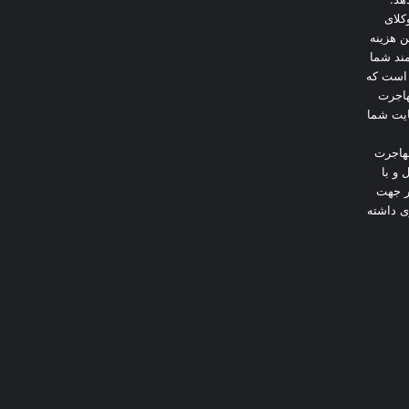
کلای
ن هزینه
ند شما
 است که
هاجرت
ایت شما
هاجرت
 و با
در جهت
ی داشته