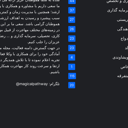
اری و تخصص
44
ما سعی داریم با مشاوره و همکاری با و
مایه گذاری
37
ارشد؛ همچنین با مدیریت زمان و کمتری
سبب پیشبرد و رسیدن به اهداف ارزشم
ریستی
27
هموطنان گرامی باشد. سعی ما بر این
اهندگی
26
در زمینه‌های مختلف مهاجرت از قبیل م
کاری، تحصیلی، سرمایه گذاری و … رض
دواج
23
عزیزان را جلب کنیم.
د
در جهت گسترش دامنه فعالیت، مجله م
23
آمادگی خود را برای همکاری با وکلا فعال
یشاوندی
4
تجربه اعلام نموده تا با تلاش همدیگر 
ارتقا و سرعت روند کار مهاجرت همکار
خاص
1
باشیم.
تفرقه
115
تلگرام:
@magicalpathway
20