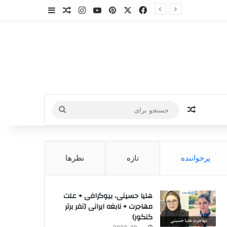
X
فیس بوک
‫پین‌ترست
یوتیوب
اینستاگرام
سایدبار
نوشته تصادفی
نوشته تصادفی
جستجو
برای
پرخواننده
تازه
نظرها
هلیا حسینی، بیوگرافی + علت
مهاجرت + نابغه ایرانی (نفر برتر
کنکور)