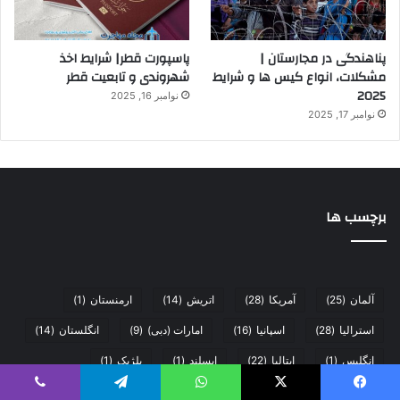
پناهندگی در مجارستان |
پاسپورت قطر| شرایط اخذ
مشکلات، انواع کیس ها و شرایط
شهروندی و تابعیت قطر
2025
نوامبر 16, 2025
نوامبر 17, 2025
برچسب ها
آلمان
(25)
آمریکا
(28)
اتریش
(14)
ارمنستان
(1)
استرالیا
(28)
اسپانیا
(16)
امارات (دبی)
(9)
انگلستان
(14)
انگلیس
(1)
ایتالیا
(22)
ایسلند
(1)
بلژیک
(1)
ترکیه
(51)
دانمارک
(16)
دومینیکا
(8)
روسیه
(4)
یس بوک
X
واتس آپ
تلگرام
وایبر