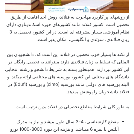
از روشهای پر کاربرد مهاجرت به فنلاند، روش اخذ اقامت از طریق
تحصیل است. کشور فنلاند مانند کشورهای حوزه اسکاندیناوی،دارای
نظام آموزشی بسیار پیشرفته ای است. در این کشور، تحصیل به 3
زبان فنلاندی، سوئدی و انگلیسی، امکان پذیر است.
از نکته ها بسیار خوب تحصیل در فنلاند این است که، دانشجویان بین
المللی که تسلط به زبان فنلاندی دارند میتوانند به تحصیل رایگان در
این کشور بپردازند. همینطور بسته به شرایط دانشجو و رشته انتخابی
دانشگاه های مختلف این کشور، بورسیه های مختلفی ارائه میکند. و
البته بورسیه های دولتی مانند بورسیه (cimo) و بورسیه (Edufi) در
فنلاند دانشجویان را پوشش میدهد.
به طور کلی شرایط مقاطع تحصیلی در فنلاند بدین ترتیب است:
مقطع کارشناسی، 4-3 سال طول میشد و نیاز به مدرک
آیلتس با نمره 6 میباشد. و هزینه این دوره 8000-1000 یورو