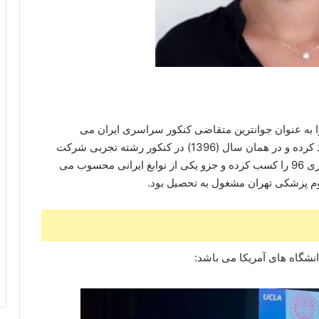
هر تهران است. او را به عنوان جوانترین متقاضی کنکور سراسری ایران می
شناسند. وی در سن 15 سالگی مدرک دیپلم خود را اخذ کرده و در همان سال (1396) در کنکور رشته تجربی شرکت
کرده است. هلیا رتبه 35 رشته تجربی در کنکور سراسری 96 را کسب کرده و جزو یکی از نوابغ ایرانی محسوب می
وم پزشکی تهران مشغول به تحصیل بود.
انشگاه های آمریکا می باشد: