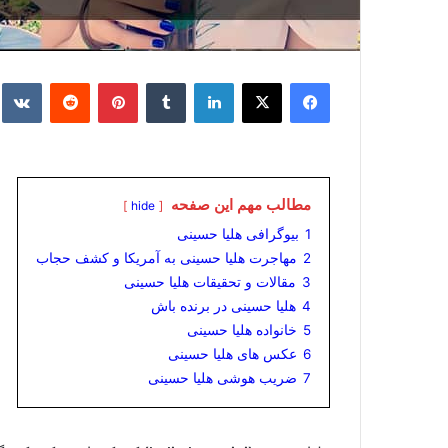
فیس بوک
X
لینکدین
‫تامبلر
‫پین‌ترست
‫رددیت
e
مطالب مهم این صفحه
hide
1
بیوگرافی هلیا حسینی
2
مهاجرت هلیا حسینی به آمریکا و کشف حجاب
3
مقالات و تحقیقات هلیا حسینی
4
هلیا حسینی در برنده باش
5
خانواده هلیا حسینی
6
عکس های هلیا حسینی
7
ضریب هوشی هلیا حسینی