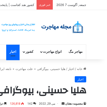
جمعه, آگوست 7 2026
خبر فوری
کشور هند کجاست | پایتخت
مهاجر مگ
انواع مهاجرت
کشور
اخبار
خانه
/
اخبار
/
هلیا حسینی، بیوگرافی + علت مهاجرت + نابغه ایران
اخبار
هلیا حسینی، بیوگرافی 
ارسال
معصومه دهقان
می 29, 2022
142
126,818
خواندن 