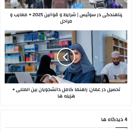
2025
+
پناهندگی در سوئیس | شرایط و قوانین 2025 + معایب و
معایب
مراحل
و
مراحل
تحصیل
در
عمان:
راهنما
کامل
دانشجویان
بین‌
المللی
+
تحصیل در عمان: راهنما کامل دانشجویان بین‌ المللی +
هزینه
هزینه ها
ها
‫4 دیدگاه ها