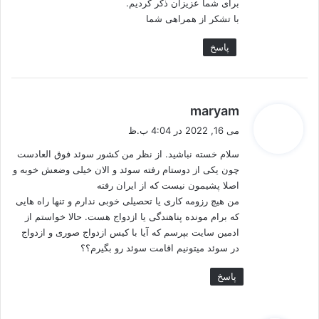
برای شما عزیزان ذکر کردیم.
با تشکر از همراهی شما
پاسخ
گ
maryam
ف
می 16, 2022 در 4:04 ب.ظ
ت
سلام خسته نباشید. از نظر من کشور سوئد فوق العادست
:
چون یکی از دوستام رفته سوئد و الان خیلی وضعش خوبه و
اصلا پشیمون نیست که از ایران رفته
من هیچ رزومه کاری یا تحصیلی خوبی ندارم و تنها راه هایی
که برام مونده پناهندگی یا ازدواج هست. حالا خواستم از
ادمین سایت بپرسم که آیا با کیس ازدواج صوری و ازدواج
در سوئد میتونیم اقامت سوئد رو بگیرم؟؟
پاسخ