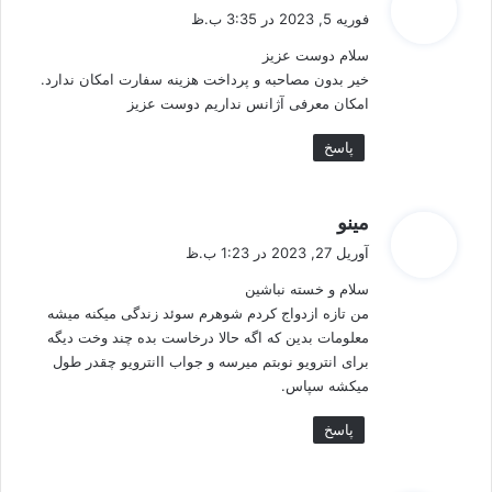
ف
فوریه 5, 2023 در 3:35 ب.ظ
ت
سلام دوست عزیز
:
خیر بدون مصاحبه و پرداخت هزینه سفارت امکان ندارد.
امکان معرفی آژانس نداریم دوست عزیز
پاسخ
گ
مینو
ف
آوریل 27, 2023 در 1:23 ب.ظ
ت
سلام و خسته نباشین
:
من تازه ازدواج کردم شوهرم سوئد زندگی میکنه میشه
معلومات بدین که اگه حالا درخاست بده چند وخت دیگه
برای انترویو نوبتم میرسه و جواب اانترویو چقدر طول
میکشه سپاس.
پاسخ