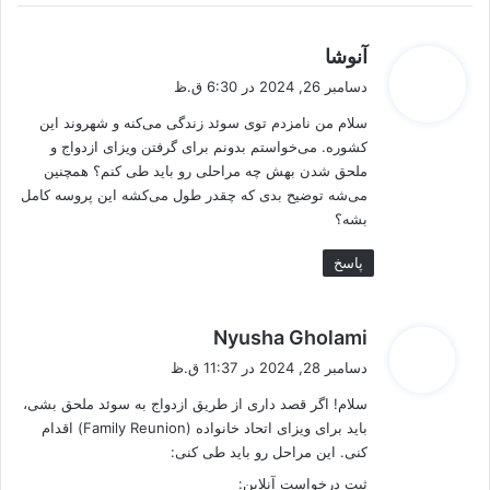
گ
آنوشا
ف
دسامبر 26, 2024 در 6:30 ق.ظ
ت
سلام من نامزدم توی سوئد زندگی می‌کنه و شهروند این
:
کشوره. می‌خواستم بدونم برای گرفتن ویزای ازدواج و
ملحق شدن بهش چه مراحلی رو باید طی کنم؟ همچنین
می‌شه توضیح بدی که چقدر طول می‌کشه این پروسه کامل
بشه؟
پاسخ
گ
Nyusha Gholami
ف
دسامبر 28, 2024 در 11:37 ق.ظ
ت
سلام! اگر قصد داری از طریق ازدواج به سوئد ملحق بشی،
:
باید برای ویزای اتحاد خانواده (Family Reunion) اقدام
کنی. این مراحل رو باید طی کنی:
ثبت درخواست آنلاین: