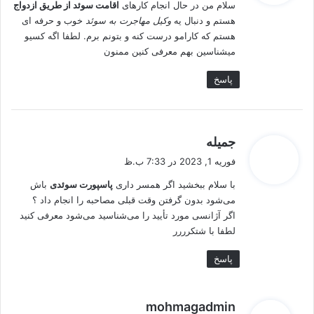
سلام من در حال انجام کارهای
اقامت سوئد از طریق ازدواج
:
هستم و دنبال یه
وکیل مهاجرت به سوئد
خوب و حرفه ای
هستم که کارامو درست کنه و بتونم برم. لطفا اگه کسیو
میشناسین بهم معرفی کنین ممنون
پاسخ
گ
جمیله
ف
فوریه 1, 2023 در 7:33 ب.ظ
ت
با سلام ببخشید اگر همسر داری
پاسپورت سوئدی
باش
:
می‌شود بدون گرفتن وقت قبلی مصاحبه را انجام داد ؟
اگر آژانسی مورد تأیید را می‌شناسید می‌شود معرفی کنید
لطفا با شتکرررر
پاسخ
گ
mohmagadmin