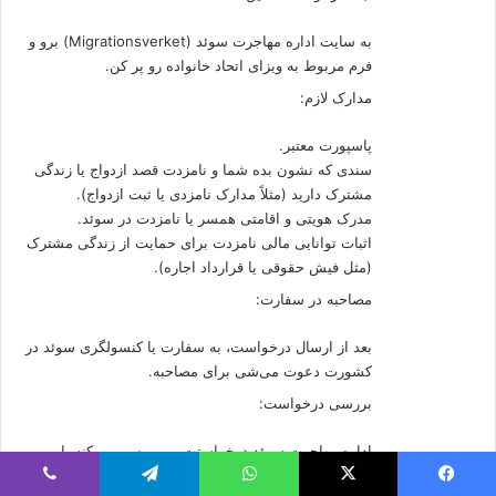
به سایت اداره مهاجرت سوئد (Migrationsverket) برو و
فرم مربوط به ویزای اتحاد خانواده رو پر کن.
مدارک لازم:
پاسپورت معتبر.
سندی که نشون بده شما و نامزدت قصد ازدواج یا زندگی
مشترک دارید (مثلاً مدارک نامزدی یا ثبت ازدواج).
مدرک هویتی و اقامتی همسر یا نامزدت در سوئد.
اثبات توانایی مالی نامزدت برای حمایت از زندگی مشترک
(مثل فیش حقوقی یا قرارداد اجاره).
مصاحبه در سفارت:
بعد از ارسال درخواست، به سفارت یا کنسولگری سوئد در
کشورت دعوت می‌شی برای مصاحبه.
بررسی درخواست:
اداره مهاجرت سوئد درخواستت رو بررسی می‌کنه. این
پروسه ممکنه بین 6 ماه تا یک سال طول بکشه، بسته به
یس بوک
X
واتس آپ
تلگرام
وایبر