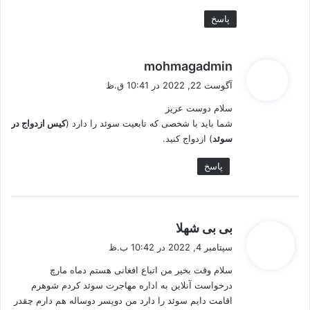
پاسخ
گ
mohmagadmin
ف
آگوست 22, 2022 در 10:41 ق.ظ
ت
سلام دوست عزیز
:
شما باید با شخصی که تابعیت سوئد را دارد (
کیس ازدواج در
سوئد
) ازدواج کنید.
پاسخ
گ
بی بی شهلا
ف
سپتامبر 4, 2022 در 10:42 ب.ظ
ت
سلام وقت بخیر من اتباع افغانی هستم دماه مارچ
:
درخواست آنلاین به اداره مهاجرت سوئد کردم شوهرم
اقامت دایم سوئد را دارد من دوپسر دوساله هم دارم چقدر