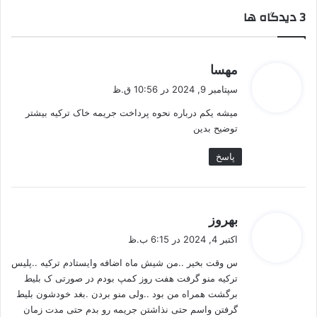
‫3 دیدگاه ها
گ
مهسا
ف
سپتامبر 9, 2024 در 10:56 ق.ظ
ت
میشه یکم درباره نحوه پرداخت جریمه خاک ترکیه بیشتر
:
توضیح بدین
پاسخ
گ
بهروز
ف
اکتبر 4, 2024 در 6:15 ب.ظ
ت
س وقت بخیر ..من شیش ماه اضافه وایستادم ترکیه ..پلیس
:
ترکیه منو گرفت هفت روز کمپ بودم در صورتی ک بلیط
برگشت همراه من بود ..ولی منو بردن ‌.بغد خودشون بلیط
گرفتن واسم حتی نذاشتن جریمه رو بدم حتی مدت زمان