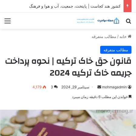
ثبت شرکت در قطر| شرایط و مراحل تاسیس شرکت در قطر
جستجو برای
منو
خانه
/
مطالب متفرقه
مطالب متفرقه
قانون حق خاک ترکیه | نحوه پرداخت
جریمه خاک ترکیه 2024
ارسال
mohmagadmin
سپتامبر 29, 2024
3
4,179
ایمیل
خواندن این مطلب 6 دقیقه زمان میبرد