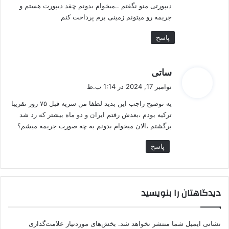
دیپورتی منو نگفتم ..میخوام بدونم چقد دیپورت هستم و
جریمه رو میتونم زمینی برم پرداخت کنم
پاسخ
گ
ساتی
ف
نوامبر 17, 2024 در 1:14 ب.ظ
ت
یه توضیح راجب این بدید لطفا من سریه قبل ۷۵ روز تقریبا
:
ترکیه بودم ،بعدش رفتم ایران و دو ماه بیشتر که رد شد
برگشتم ،الان میخوام بدونم به چه صورت جریمه میشم؟
پاسخ
دیدگاهتان را بنویسید
نشانی ایمیل شما منتشر نخواهد شد.
بخش‌های موردنیاز علامت‌گذاری