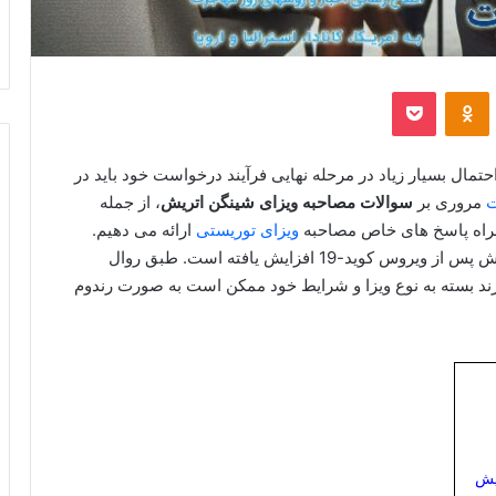
‫VKontakt
پاکت
‫Odnoklassniki
تمال بسیار زیاد در مرحله نهایی فرآیند درخواست خود باید در
ت
مروری بر
سوالات مصاحبه ویزای شینگن اتریش
، از جمله
راه پاسخ‌ های خاص مصاحبه
ویزای توریستی
ارائه می‌ دهیم.
مانند اکثر کشورهای جهان، محدودیت‌ های ورود به اتریش پس از ویروس کوید-19 افزایش یافته است. طبق روال
رند بسته به نوع ویزا و شرایط خود ممکن است به صورت رندوم
یش