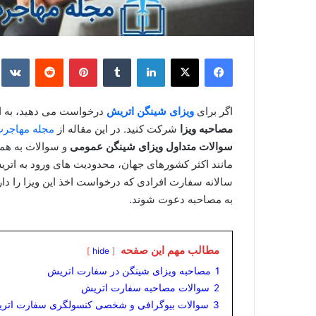
فیس بوک
X
لینکدین
‫تامبلر
‫پین‌ترست
‫رددیت
e
اگر برای
ویزای شینگن
اتریش
درخواست می‌ دهید، به اح
مصاحبه ویزا
شرکت کنید. در این مقاله از
مجله مهاجر
سوالات متداول ویزای شینگن عمومی
و سوالات به هم
سالانه سفارت افرادی که درخواست اخذ این ویزا را دا
به مصاحبه دعوت شوند.
مطالب مهم این صفحه
hide
1
مصاحبه ویزای شینگن در سفارت اتریش
2
سوالات مصاحبه سفارت اتریش
3
سوالات بیوگرافی و شخصی کنسولگری سفارت اتر