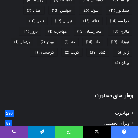
سنگاپور
(11)
سوئد
(20)
سوئیس
(13)
عمان
(7)
فرانسه
(14)
فنلاند
(15)
قبرس
(12)
قطر
(10)
مالزی
(13)
مجارستان
(13)
مهاجرت
(1)
نروژ
(14)
نیوزلند
(13)
هلند
(14)
هند
(1)
ویدئو
(2)
پرتغال
(1)
ژاپن
(5)
کانادا
(39)
کویت
(2)
گرجستان
(1)
یونان
(4)
روش های مهاجرت
مهاجرت
290
ویزای تحصیلی
58
ویزای کاری و تخصص
44
یس بوک
X
واتس آپ
تلگرام
وایبر