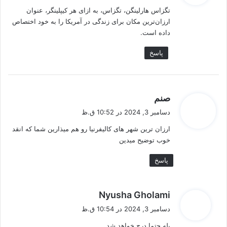
ت
تگزاس هارلینگن، تگزاس، به ازای هر کیپلینگر، عنوان
:
ارزان‌ترین مکان برای زندگی در آمریکا را به خود اختصاص
داده است.
پاسخ
گ
صنم
ف
دسامبر 3, 2024 در 10:52 ق.ظ
ت
ارزان ترین شهر های کالیفرنیا رو هم میذارین شما که انقد
:
خوب توضیح میدین
پاسخ
گ
Nyusha Gholami
ف
دسامبر 3, 2024 در 10:54 ق.ظ
ت
بله حتما درج خواهد شد