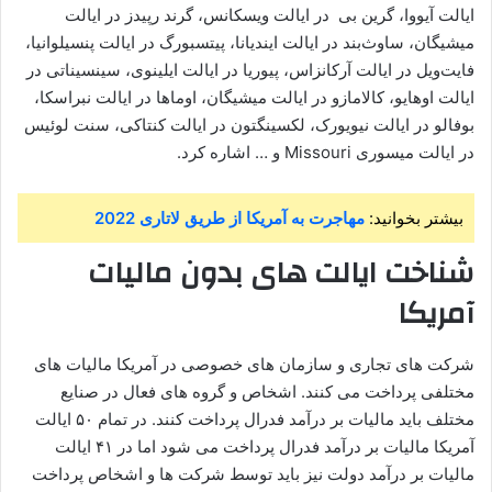
ایالت آیووا، گرین بی در ایالت ویسکانس، گرند رپیدز در ایالت
میشیگان، ساوث‌بند در ایالت ایندیانا، پیتسبورگ در ایالت پنسیلوانیا،
فایت‌ویل در ایالت آرکانزاس، پیوریا در ایالت ایلینوی، سینسیناتی در
ایالت اوهایو، کالامازو در ایالت میشیگان، اوماها در ایالت نبراسکا،
بوفالو در ایالت نیویورک، لکسینگتون در ایالت کنتاکی، سنت لوئیس
در ایالت میسوری Missouri و … اشاره کرد.
بیشتر بخوانید:
مهاجرت به آمریکا از طریق لاتاری 2022
شناخت ایالت های بدون مالیات
آمریکا
شرکت های تجاری و سازمان های خصوصی در آمریکا مالیات های
مختلفی پرداخت می کنند. اشخاص و گروه های فعال در صنایع
مختلف باید مالیات بر درآمد فدرال پرداخت کنند. در تمام ۵۰ ایالت
آمریکا مالیات بر درآمد فدرال پرداخت می شود اما در ۴۱ ایالت
مالیات بر درآمد دولت نیز باید توسط شرکت ها و اشخاص پرداخت