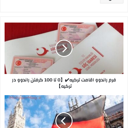
فرم
راندوو
اقامت
ترکیه✔️【0
تا
100
گرفتن
راندوو
در
فرم راندوو اقامت ترکیه✔️【0 تا 100 گرفتن راندوو در
ترکیه】
ترکیه】
آوسبیلدونگ
آلمان
چیست
؟
شرایط
+