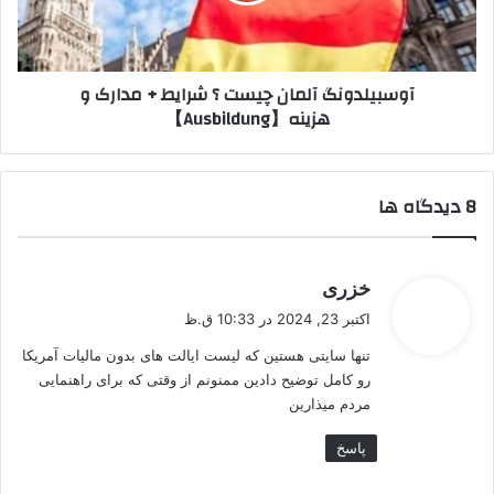
مدارک
و
هزینه【Ausbildung】
آوسبیلدونگ آلمان چیست ؟ شرایط + مدارک و
هزینه【Ausbildung】
‫8 دیدگاه ها
گ
خزری
ف
اکتبر 23, 2024 در 10:33 ق.ظ
ت
تنها سایتی هستین که لیست ایالت های بدون مالیات آمریکا
:
رو کامل توضیح دادین ممنونم از وقتی که برای راهنمایی
مردم میذارین
پاسخ