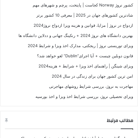
کشور نروژ Norway کجاست | پایتخت، پرچم و شهرهای مهم
شادترین کشورهای جهان در 2025 | معرفی 10 کشور برتر
ازدواج در نروژ | مزایا، قوانین و هزینه ویزا ازدواج نروژ2024
بهترین دانشگاه های نروژ 2024 + رنکینگ جهانی و ددلاین دانشگاه ها
ویزای توریستی نروژ | ریجکتی، مدارک اخذ ویزا و شرایط 2024
قانون دوبلین چیست + آیا اجرای”Dublin” لغو خواهد شد؟
ویزای شینگن | راهنمای اخذ ویزا + شرایط + هزینه2024
امن ترین کشور جهان برای زندگی در سال 2024
مهاجرت به نروژ، بررسی شرایط روشهای مهاجرتی
ویزای تحصیلی نروژ، بررسی شرایط اخذ ویزا و اخذ بورسیه
مطالب مرتبط