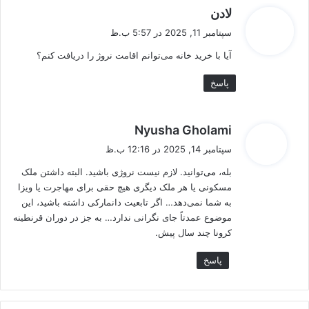
گ
لادن
ف
سپتامبر 11, 2025 در 5:57 ب.ظ
ت
آیا با خرید خانه می‌توانم اقامت نروژ را دریافت کنم؟
:
پاسخ
گ
Nyusha Gholami
ف
سپتامبر 14, 2025 در 12:16 ب.ظ
ت
بله، می‌توانید. لازم نیست نروژی باشید. البته داشتن ملک
:
مسکونی یا هر ملک دیگری هیچ حقی برای مهاجرت یا ویزا
به شما نمی‌دهد… اگر تابعیت دانمارکی داشته باشید، این
موضوع عمدتاً جای نگرانی ندارد… به جز در دوران قرنطینه
کرونا چند سال پیش.
پاسخ