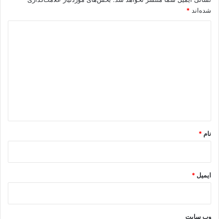
شده‌اند
*
د
ی
د
گ
ا
ه
*
نام
*
ایمیل
*
وب‌ سایت