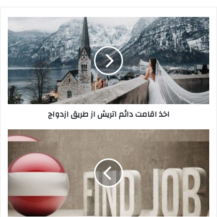
اخذ
اقامت
دائم
اتریش
از
طریق
ازدواج
اخذ اقامت دائم اتریش از طریق ازدواج
اخذ
اقامت
اتریش
از
طریق
ویزای
کار
2024