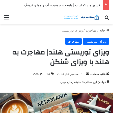
ثبت شرکت در قطر| شرایط و مراحل تاسیس شرکت در قطر
جستجو برای
منو
خانه
/
مهاجرت
/
ویزای توریستی
ویزای توریستی
مهاجرت
ویزای توریستی هلند| مهاجرت به
هلند با ویزای شنگن
ارسال
هانیه سعادت
دسامبر 14, 2024
13
204
ایمیل
خواندن این مطلب 6 دقیقه زمان میبرد