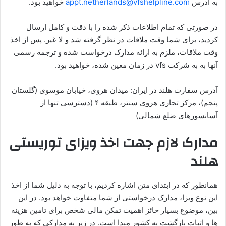
به آدرس
appt.netherlands@vfshelpline.com
خواهید بود.
در صورتی که تمام اطلاعات ذکر شده را با دقت و کامل ارسال
کردید، برای شما وقت ملاقات در نظر گرفته شد و لا غیر. پس از اخذ
وقت ملاقات، ملزم به ارائه مدارک درخواست شده و ترجمه رسمی
آنها به به شرکت vfs در زمان معین شده، خواهید بود.
آدرس سفارت هلند در ایران: میدان هروی، خیابان موسوی (گلستان
پنجم)، مرکز تجاری هروی سنتر، طبقه ۴ (دسترسی تنها از
آسانسورهای ضلع شمالی)
مدارک لازم جهت اخذ ویزای توریستی
هلند
همانطور که در ابتدای متن اشاره کردیم، با توجه به دلیل شما از اخذ
این نوع ویزا، مدارک درخواستی از شما متفاوت خواهد بود. در این
بین، موضوع بسیار حائز اهمیت تمکن مالی شخص برای تامین هزینه
ها و اثبات بازگشت به کشور مبدا است. در زیر به مدارکی که به طور