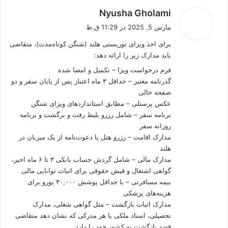
گ
Nyusha Gholami
ف
مارس 5, 2025 در 11:29 ق.ظ
ت
برای اخذ ویزای توریستی هلند (شنگن کوتاه‌مدت)، متقاضی
:
باید مدارک زیر را ارائه دهد:
فرم درخواست ویزا – تکمیل و امضا شده
گذرنامه معتبر – حداقل ۳ ماه اعتبار پس از پایان سفر و دو
صفحه خالی
عکس پرسنلی – مطابق استانداردهای ویزای شنگن
برنامه سفر – شامل رزرو بلیط رفت و برگشت و برنامه
روزانه سفر
مدارک اقامت – رزرو هتل یا دعوت‌نامه از یک میزبان در
هلند
مدارک مالی – شامل گردش حساب بانکی ۳ تا ۶ ماه اخیر،
گواهی اشتغال و فیش حقوقی برای اثبات توانایی مالی
بیمه مسافرتی – با حداقل پوشش ۳۰,۰۰۰ یورو برای
هزینه‌های پزشکی
مدارک اثبات بازگشت – مثل گواهی شغلی، مدارک
تحصیلی، اسناد ملکی یا هر مدرکی که نشان دهد متقاضی
قصد بازگشت به کشور خود را دارد