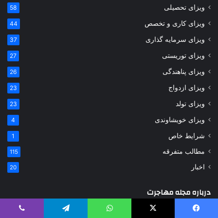
ویزای تحصیلی
58
ویزای کاری و تخصص
44
ویزای سرمایه گذاری
37
ویزای توریستی
27
ویزای پناهندگی
26
ویزای ازدواج
23
ویزای تولد
23
ویزای خویشاوندی
4
شرایط خاص
1
مطالب متفرقه
115
اخبار
20
درباره مجله مهاجرت
یس بوک
X
واتس آپ
تلگرام
وایبر