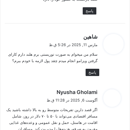
پاسخ
گ
شاهین
ف
مارس 11, 2025 در 5:26 ق.ظ
ت
سلام من میخوام به صورت توریستی برم هلند دارم کارای
:
گرفتن ویزامو انجام میدم چقد پول لازمه با خودم ببرم؟
پاسخ
گ
Nyusha Gholami
ف
آگوست 6, 2025 در 11:28 ق.ظ
ت
اگر قصد دارین تفریحات متوسط رو به بالا داشته باشید یک
:
مسافر اقتصادی می‌تواند با ۵۰ تا ۷۰ دلار در روز، شامل
اقامت در هاستل، حمل و نقل عمومی و وعده‌های غذایی
مقرون به صرفه، هزینه‌ها را مدیریت کند. مسافران