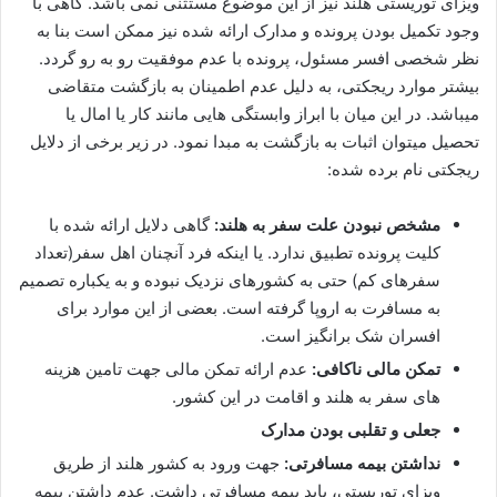
ویزای توریستی هلند نیز از این موضوع مستثنی نمی باشد. گاهی با
وجود تکمیل بودن پرونده و مدارک ارائه شده نیز ممکن است بنا به
نظر شخصی افسر مسئول، پرونده با عدم موفقیت رو به رو گردد.
بیشتر موارد ریجکتی، به دلیل عدم اطمینان به بازگشت متقاضی
میباشد. در این میان با ابراز وابستگی هایی مانند کار یا امال یا
تحصیل میتوان اثبات به بازگشت به مبدا نمود. در زیر برخی از دلایل
ریجکتی نام برده شده:
مشخص نبودن علت سفر به هلند:
گاهی دلایل ارائه شده با
کلیت پرونده تطبیق ندارد. یا اینکه فرد آنچنان اهل سفر(تعداد
سفرهای کم) حتی به کشورهای نزدیک نبوده و به یکباره تصمیم
به مسافرت به اروپا گرفته است. بعضی از این موارد برای
افسران شک برانگیز است.
تمکن مالی ناکافی:
عدم ارائه تمکن مالی جهت تامین هزینه
های سفر به هلند و اقامت در این کشور.
جعلی و تقلبی بودن مدارک
نداشتن بیمه مسافرتی:
جهت ورود به کشور هلند از طریق
ویزای توریستی، باید بیمه مسافرتی داشت. عدم داشتن بیمه