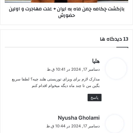
مهاجرت و
بازگشت چکامه چمن ماه به ایران + علت مهاجرت و اولین
اولین
حضورش
حضورش
‫13 دیدگاه ها
گ
هلیا
ف
دسامبر 17, 2024 در 10:41 ق.ظ
ت
مدارک لازم برای ویزای توریستی هلند چیه؟ لطفا سریع
:
بگین من تا چند ماه دیگه میخوام اقدام کنم
پاسخ
گ
Nyusha Gholami
ف
دسامبر 17, 2024 در 10:44 ق.ظ
ت