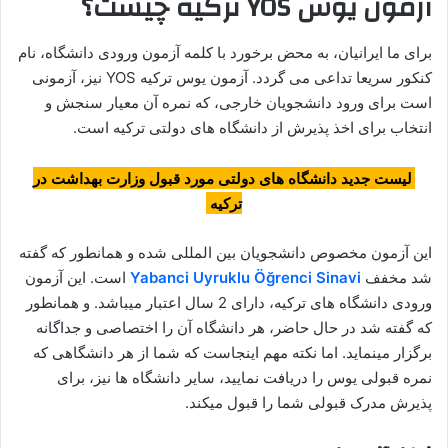
آزمون یوس YOS ترکیه چیست؟
برای ما ایرانیان، به محض برخورد با کلمه آزمون ورودی دانشگاه، نام
کنکور سریعا تداعی می گردد. آزمون یوس ترکیه YOS نیز، آزمونی
است برای ورود دانشجویان خارجی، که نمره آن معیار سنجش و
انتخاب برای اخذ پذیرش از دانشگاه های دولتی ترکیه است.
لیست جدید دانشگاه های دولتی مورد قبول وزارت بهداشت در
ترکیه
این آزمون مخصوص دانشجویان بین المللی شده و همانطور که گفته
شد مخفف
Yabanci Uyruklu Öğrenci Sinavi
است. این آزمون
ورودی دانشگاه های ترکیه، دارای 2 سال اعتبار میباشد. و همانطور
که گفته شد در حال حاضر، هر دانشگاه آن را اختصاصی و جداگانه
برگزار مینماید. اما نکته مهم اینجاست که شما از هر دانشگاهی که
نمره قبولی یوس را دریافت نمایید، سایر دانشگاه ها نیز، برای
پذیرش مدرک قبولی شما را قبول میکند.