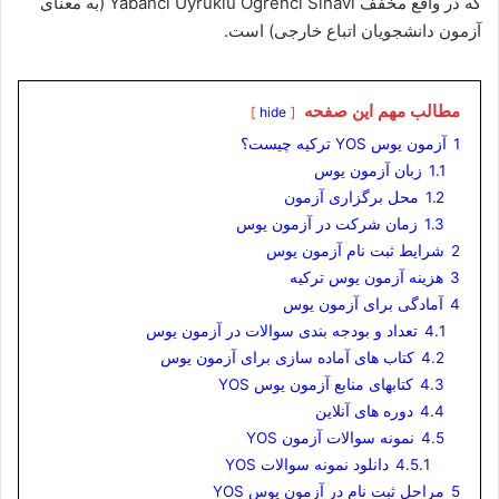
که در واقع مخفف Yabanci Uyruklu Öğrenci Sinavi (به معنای
آزمون دانشجویان اتباع خارجی) است.
مطالب مهم این صفحه
hide
1
آزمون یوس YOS ترکیه چیست؟
1.1
زبان آزمون یوس
1.2
محل برگزاری آزمون
1.3
زمان شرکت در آزمون یوس
2
شرایط ثبت نام آزمون یوس
3
هزینه آزمون یوس ترکیه
4
آمادگی برای آزمون یوس
4.1
تعداد و بودجه بندی سوالات در آزمون یوس
4.2
کتاب های آماده سازی برای آزمون یوس
4.3
کتابهای منابع آزمون یوس YOS
4.4
دوره های آنلاین
4.5
نمونه سوالات آزمون YOS
4.5.1
دانلود نمونه سوالات YOS
5
مراحل ثبت نام در آزمون یوس YOS