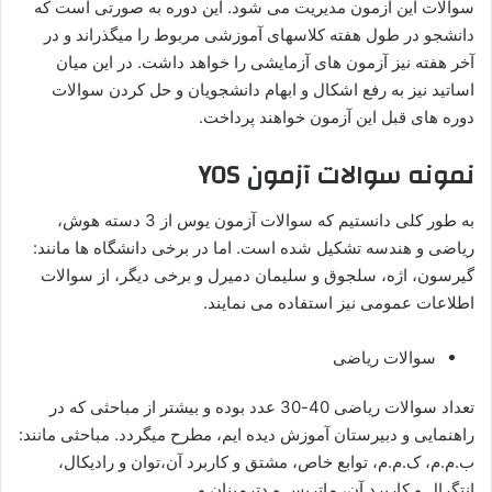
سوالات این آزمون مدیریت می شود. این دوره به صورتی است که
دانشجو در طول هفته کلاسهای آموزشی مربوط را میگذراند و در
آخر هفته نیز آزمون های آزمایشی را خواهد داشت. در این میان
اساتید نیز به رفع اشکال و ابهام دانشجویان و حل کردن سوالات
دوره های قبل این آزمون خواهند پرداخت.
نمونه سوالات آزمون YOS
به طور کلی دانستیم که سوالات آزمون یوس از 3 دسته هوش،
ریاضی و هندسه تشکیل شده است. اما در برخی دانشگاه ها مانند:
گیرسون، اژه، سلجوق و سلیمان دمیرل و برخی دیگر، از سوالات
اطلاعات عمومی نیز استفاده می نمایند.
سوالات ریاضی
تعداد سوالات ریاضی 40-30 عدد بوده و بیشتر از مباحثی که در
راهنمایی و دبیرستان آموزش دیده ایم، مطرح میگردد. مباحثی مانند:
ب.م.م، ک.م.م، توابع خاص، مشتق و کاربرد آن،توان و رادیکال،
انتگرال و کاربرد آن، ماتریس و دترمینان و …